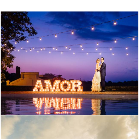
469
49