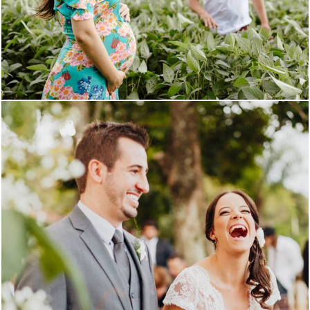
681
6
1547
43