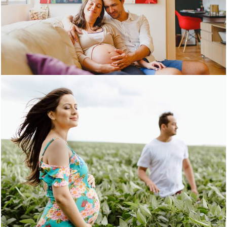
935
0
683
6